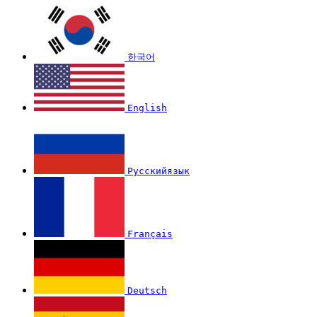
한국어
English
Русскийязык
Français
Deutsch