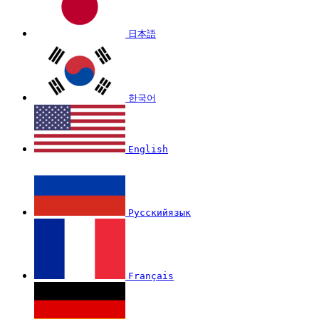
日本語
한국어
English
Русскийязык
Français