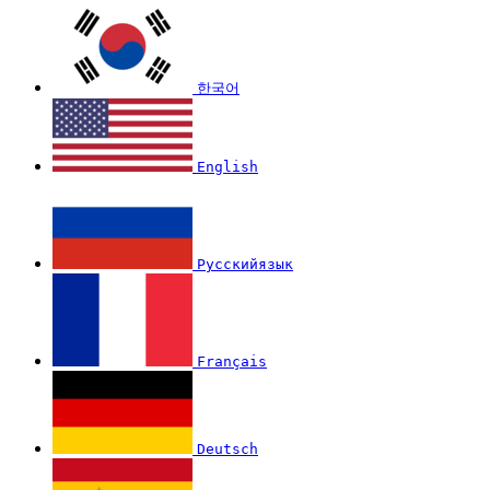
한국어
English
Русскийязык
Français
Deutsch