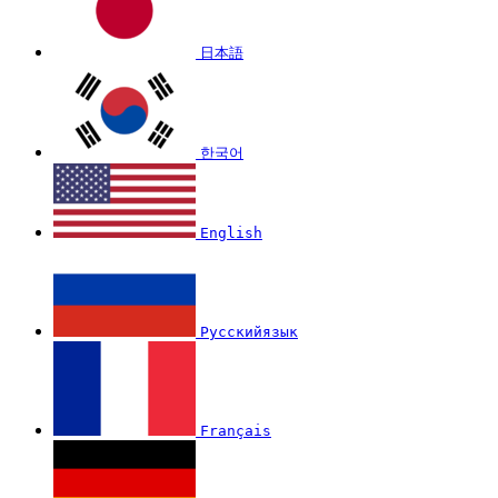
日本語
한국어
English
Русскийязык
Français