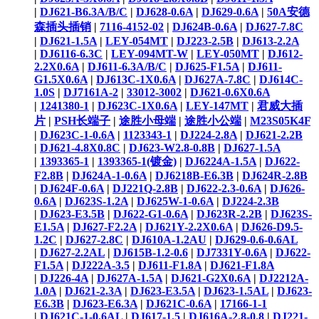
|
DJ621-B6.3A/B/C
|
DJ628-0.6A
|
DJ629-0.6A
|
50A安德
森插头插销
|
7116-4152-02
|
DJ624B-0.6A
|
DJ627-7.8C
|
DJ621-1.5A
|
LEY-054MT
|
DJ223-2.5B
|
DJ613-2.2A
|
DJ6116-6.3C
|
LEY-094MT-W
|
LEY-050MT
|
DJ612-
2.2X0.6A
|
DJ611-6.3A/B/C
|
DJ625-F1.5A
|
DJ611-
G1.5X0.6A
|
DJ613C-1X0.6A
|
DJ627A-7.8C
|
DJ614C-
1.0S
|
DJ7161A-2
|
33012-3002
|
DJ621-0.6X0.6A
|
1241380-1
|
DJ623C-1X0.6A
|
LEY-147MT
|
君威大插
片
|
PSH长端子
|
途胜小母端
|
途胜小公端
|
M23S05K4F
|
DJ623C-1-0.6A
|
1123343-1
|
DJ224-2.8A
|
DJ621-2.2B
|
DJ621-4.8X0.8C
|
DJ623-W2.8-0.8B
|
DJ627-1.5A
|
1393365-1
|
1393365-1(镀金)
|
DJ6224A-1.5A
|
DJ622-
F2.8B
|
DJ624A-1-0.6A
|
DJ6218B-E6.3B
|
DJ624R-2.8B
|
DJ624F-0.6A
|
DJ221Q-2.8B
|
DJ622-2.3-0.6A
|
DJ626-
0.6A
|
DJ623S-1.2A
|
DJ625W-1-0.6A
|
DJ224-2.3B
|
DJ623-E3.5B
|
DJ622-G1-0.6A
|
DJ623R-2.2B
|
DJ623S-
E1.5A
|
DJ627-F2.2A
|
DJ621Y-2.2X0.6A
|
DJ626-D9.5-
1.2C
|
DJ627-2.8C
|
DJ610A-1.2AU
|
DJ629-0.6-0.6AL
|
DJ627-2.2AL
|
DJ615B-1.2-0.6
|
DJ7331Y-0.6A
|
DJ622-
F1.5A
|
DJ222A-3.5
|
DJ611-F1.8A
|
DJ621-F1.8A
|
DJ226-4A
|
DJ627A-1.5A
|
DJ621-G2X0.6A
|
DJ2212A-
1.0A
|
DJ621-2.3A
|
DJ623-E3.5A
|
DJ623-1.5AL
|
DJ623-
E6.3B
|
DJ623-E6.3A
|
DJ621C-0.6A
|
17166-1-1
|
DJ621C-1-0.6AL
|
DJ617-1.5
|
DJ616A-2.8-0.8
|
DJ221-