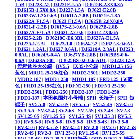
1.5B
|
DJ223-2.5
|
DJ221F-1.5A
|
DJ615B-2.8X0.8A
|
DJ615B-1.5X0.8A
|
DJ227-1.5A
|
DJ623-E2.8B
|
DJ623W-1.2X0.6A
|
DJ611A-2.8B
|
DJ621F-1.8A
|
DJ622A-F1.5A
|
DJ623-E1.5A
|
DJ625B-2.8X0.8A
|
DJ621-F-2.2B
|
DJ617S-2.3-0.6A
|
DJ627B-2.8B
|
DJ627A-E/1.5A
|
DJ621-2.2-0.6
|
DJ612-2X0.6A
|
DJ625-2.2B
|
DJ6218C-E6.3BL
|
DJ627A-E1.5A
|
DJ225-1.2-AL
|
DJ623-1.0
|
DJ624-2.2
|
DJ622-3-0.6AL
|
DJ621-1.2AL ​
|
DJ627-0.6AL
|
DJ6219A-2.8AL
|
DJ223-
0.8AL
|
DJ624A-0.4A
|
DJ627YB-2.8B
|
DJ625BS-0.6-
0.6A
|
DJ628A-80L
|
DJ625BS-0.6-0.6-AUL
|
DJ223-1.5A
|
景程途胜大公端
|
BV5.5
|
IX35小公端
|
MRD1.25-156
蓝色
|
MRD1.25-156红色
|
MDD2-2501
|
MDD2-250
|
MDD2-187
|
MDD1-250
|
MDD1-187
|
FRD1.25-156蓝
色
|
FRD1.25-156红色
|
FDFN2-250
|
FDFN1.25-250
|
FDD2-2501
|
FDD2-250
|
FDD2-187
|
FDD1-250
|
FDD1-187
|
本田氛围灯小母端
|
SPH_长端子
|
SPH_短
端子
|
SV5.5-8
|
SV5.5-6S
|
SV5.5-5
|
SV5.5-4S
|
SV3.5-6
|
SV3.5-5
|
SV3.5-4
|
SV2-6S
|
SV2-5S
|
SV2-4S
|
SV2-3
|
SV1.25-6S
|
SV1.25-5S
|
SV1.25-4S
|
SV1.25-3
|
RV5.5-
10
|
RV5.5-8
|
RV5.5-6
|
RV5.5-5
|
RV5.5-4S
|
RV3.5-8
|
RV3.5-6
|
RV3.5-5S
|
RV3.5-4
|
RV-2-8
|
RV2-6
|
RV2-5S
|
RV2-4S
|
RV2-3
|
RV1.25-8
|
RV1.25-6
|
RV1.25-5S
|
RV1.25-4S
|
RV1.25-3
|
PHB端子
|
OBD-DJ621-2_端子