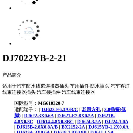
DJ7022YB-2-21
产品简介
适用于汽车防水线束连接器插头 车用插件 防水插头 汽车雾灯
线束连接器插头 汽车接插件 汽车线束连接器
国际型号：
MG610320-7
适配端子：
|
DJ623-E6.3A/B/C
|
老四方孔
|
3.0插簧(低
脚)
|
DJ622-3X0.6A
|
DJ621-E2.8X0.5A
|
DJ621B-
4.8X0.8C
|
DJ614-4.8X0.8BC
|
DJ624-3.5A
|
DJ224-1.0A
|
DJ615B-2.8X0.8A/B
|
BX2152-2A
|
DJ615YB-1.2X0.6A
|
DJ623A-3X0.6A
|
DJ618-2.8X0.8B
|
DJ611-1.5A