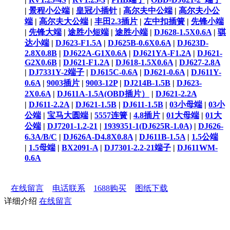
|
景程小公端
|
皇冠小插针
|
高尔夫中公端
|
高尔夫小公
端
|
高尔夫大公端
|
丰田2.3插片
|
左中扣插簧
|
先锋小端
|
先锋大端
|
途胜小短端
|
途胜小端
|
DJ628-1.5X0.6A
|
骐
达小端
|
DJ623-F1.5A
|
DJ625B-0.6X0.6A
|
DJ623D-
2.8X0.8B
|
DJ622A-G1X0.6A
|
DJ621YA-F1.2A
|
DJ621-
G2X0.6B
|
DJ621-F1.2A
|
DJ618-1.5X0.6A
|
DJ627-2.8A
|
DJ7331Y-2端子
|
DJ615C-0.6A
|
DJ621-0.6A
|
DJ611Y-
0.6A
|
9003插片
|
9003-12P
|
DJ214B-1.5B
|
DJ623-
2X0.6A
|
DJ611A-1.5A(OBD插片）
|
DJ621-2.2A
|
DJ611-2.2A
|
DJ621-1.5B
|
DJ611-1.5B
|
03小母端
|
03小
公端
|
宝马大圆端
|
5557连簧
|
4.8插片
|
01大母端
|
01大
公端
|
DJ7201-1.2-21
|
1939351-1(DJ625R-1.0A)
|
DJ626-
6.3A/B/C
|
DJ626A-D4.8X0.8A
|
DJ611B-1.5A
|
1.5公端
|
1.5母端
|
BX2091-A
|
DJ7301-2.2-21端子
|
DJ611WM-
0.6A
在线留言
电话联系
1688购买
图纸下载
详细介绍
在线留言