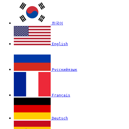
한국어
English
Русскийязык
Français
Deutsch