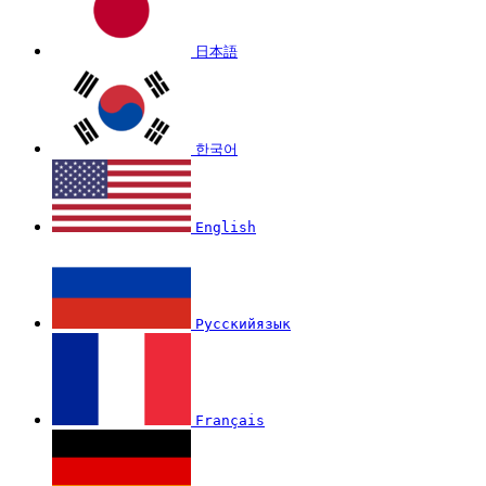
日本語
한국어
English
Русскийязык
Français