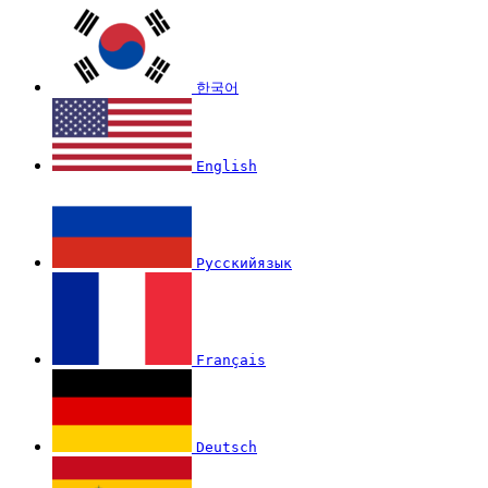
한국어
English
Русскийязык
Français
Deutsch