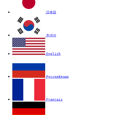
日本語
한국어
English
Русскийязык
Français