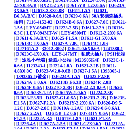
|
DJ614-4.8X0.8BC
|
DJ624-3.5A
|
DJ224-1.0A
|
DJ615B-
2.8X0.8A/B
|
BX2152-2A
|
DJ615YB-1.2X0.6A
|
DJ623A-
3X0.6A
|
DJ618-2.8X0.8B
|
DJ611-1.5A
|
DJ621-
B6.3A/B/C
|
DJ628-0.6A
|
DJ629-0.6A
|
50A安德森插头
插销
|
7116-4152-02
|
DJ624B-0.6A
|
DJ627-7.8C
|
DJ621-
1.5A
|
LEY-054MT
|
DJ223-2.5B
|
DJ613-2.2A
|
DJ6116-
6.3C
|
LEY-094MT-W
|
LEY-050MT
|
DJ612-2.2X0.6A
|
DJ611-6.3A/B/C
|
DJ625-F1.5A
|
DJ611-G1.5X0.6A
|
DJ613C-1X0.6A
|
DJ627A-7.8C
|
DJ614C-1.0S
|
DJ7161A-2
|
33012-3002
|
DJ621-0.6X0.6A
|
1241380-1
|
DJ623C-1X0.6A
|
LEY-147MT
|
君威大插片
|
PSH长端
子
|
途胜小母端
|
途胜小公端
|
M23S05K4F
|
DJ623C-1-
0.6A
|
1123343-1
|
DJ224-2.8A
|
DJ621-2.2B
|
DJ621-
4.8X0.8C
|
DJ623-W2.8-0.8B
|
DJ627-1.5A
|
1393365-1
|
1393365-1(镀金)
|
DJ6224A-1.5A
|
DJ622-F2.8B
|
DJ624A-1-0.6A
|
DJ6218B-E6.3B
|
DJ624R-2.8B
|
DJ624F-0.6A
|
DJ221Q-2.8B
|
DJ622-2.3-0.6A
|
DJ626-
0.6A
|
DJ623S-1.2A
|
DJ625W-1-0.6A
|
DJ224-2.3B
|
DJ623-E3.5B
|
DJ622-G1-0.6A
|
DJ623R-2.2B
|
DJ623S-
E1.5A
|
DJ627-F2.2A
|
DJ621Y-2.2X0.6A
|
DJ626-D9.5-
1.2C
|
DJ627-2.8C
|
DJ610A-1.2AU
|
DJ629-0.6-0.6AL
|
DJ627-2.2AL
|
DJ615B-1.2-0.6
|
DJ7331Y-0.6A
|
DJ622-
F1.5A
|
DJ222A-3.5
|
DJ611F-1.8A
|
DJ621-F1.8A
|
DJ226-4A
|
DJ627A-1.5A
|
DJ621-G2X0.6A
|
DJ2212A-
1.0A
|
DJ621-2.3A
|
DJ623-E3.5A
|
DJ623-1.5AL
|
DJ623-