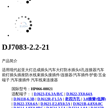
DJ7083-2.2-21
产品简介
适用现代起亚大灯总成插头汽车大灯防水插头6孔连接器汽车
前灯插头插座防水线束插头接插件/连接器/汽车插件/护套/五金
端子 汽车接插件 汽车线束连接器
国际型号：
HP066-08021
适配端子：
|
DJ623-E6.3A/B/C
|
DJ622-3X0.64A
|
DJ6118-6.3B
|
DJ612R-F1.5A
|
老四方孔
|
3.0插簧(低脚)
|
DJ622-3X0.6A
|
DJ621-E2.8X0.5A
|
DJ621B-4.8X0.8C