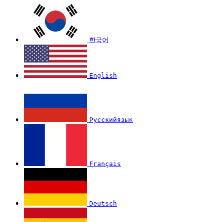
한국어
English
Русскийязык
Français
Deutsch