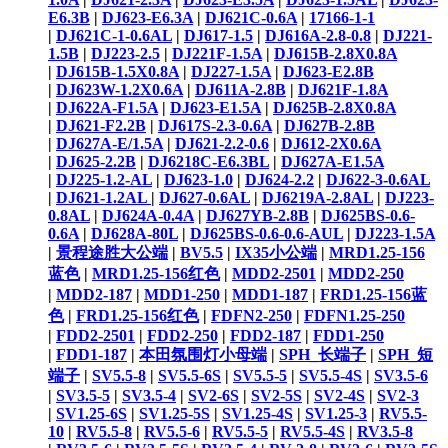
E6.3B
|
DJ623-E6.3A
|
DJ621C-0.6A
|
17166-1-1
|
DJ621C-1-0.6AL
|
DJ617-1.5
|
DJ616A-2.8-0.8
|
DJ221-
1.5B
|
DJ223-2.5
|
DJ221F-1.5A
|
DJ615B-2.8X0.8A
|
DJ615B-1.5X0.8A
|
DJ227-1.5A
|
DJ623-E2.8B
|
DJ623W-1.2X0.6A
|
DJ611A-2.8B
|
DJ621F-1.8A
|
DJ622A-F1.5A
|
DJ623-E1.5A
|
DJ625B-2.8X0.8A
|
DJ621-F2.2B
|
DJ617S-2.3-0.6A
|
DJ627B-2.8B
|
DJ627A-E/1.5A
|
DJ621-2.2-0.6
|
DJ612-2X0.6A
|
DJ625-2.2B
|
DJ6218C-E6.3BL
|
DJ627A-E1.5A
|
DJ225-1.2-AL
|
DJ623-1.0
|
DJ624-2.2
|
DJ622-3-0.6AL
|
DJ621-1.2AL ​
|
DJ627-0.6AL
|
DJ6219A-2.8AL
|
DJ223-
0.8AL
|
DJ624A-0.4A
|
DJ627YB-2.8B
|
DJ625BS-0.6-
0.6A
|
DJ628A-80L
|
DJ625BS-0.6-0.6-AUL
|
DJ223-1.5A
|
景程途胜大公端
|
BV5.5
|
IX35小公端
|
MRD1.25-156
蓝色
|
MRD1.25-156红色
|
MDD2-2501
|
MDD2-250
|
MDD2-187
|
MDD1-250
|
MDD1-187
|
FRD1.25-156蓝
色
|
FRD1.25-156红色
|
FDFN2-250
|
FDFN1.25-250
|
FDD2-2501
|
FDD2-250
|
FDD2-187
|
FDD1-250
|
FDD1-187
|
本田氛围灯小母端
|
SPH_长端子
|
SPH_短
端子
|
SV5.5-8
|
SV5.5-6S
|
SV5.5-5
|
SV5.5-4S
|
SV3.5-6
|
SV3.5-5
|
SV3.5-4
|
SV2-6S
|
SV2-5S
|
SV2-4S
|
SV2-3
|
SV1.25-6S
|
SV1.25-5S
|
SV1.25-4S
|
SV1.25-3
|
RV5.5-
10
|
RV5.5-8
|
RV5.5-6
|
RV5.5-5
|
RV5.5-4S
|
RV3.5-8