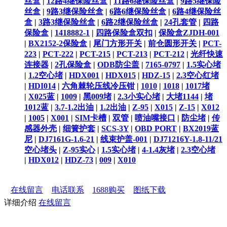
丝盒
|
12路4继保险丝盒
|
11路6继保险丝盒
|
9路5继保险
丝盒
|
9路3继保险丝盒
|
6路6继保险丝盒
|
6路4继保险丝
盒
|
3路3继保险丝盒
|
6路2继保险丝盒
|
24孔套管
|
四路
保险盒
|
1418882-1
|
四路保险盒双扣
|
保险盒ZJDH-001
|
BX2152-2保险盒
|
尾门方形开关
|
前仓圆形开关
|
PCT-
223
|
PCT-222
|
PCT-215
|
PCT-213
|
PCT-212
|
光纤快速
连接器
|
2孔保险盒
|
ODB防尘盖
|
7165-0797
|
1.5实心堵
|
1.2空心堵
|
HDX001
|
HDX015
|
HDZ-15
|
2.3空心红堵
|
HDI014
|
六角棘轮压线冷压钳
|
1010
|
1018
|
1017堵
|
X025蓝
|
1009
|
黑009堵
|
2.3小实心堵
|
大堵1144
|
堵
1012蓝
|
3.7-1.2出油
|
1.2出油
|
Z-95
|
X015
|
Z-15
|
X012
|
1005
|
X001
|
SIM卡槽
|
双管
|
喷油嘴接口
|
防尘堵
|
传
感器外壳
|
细簧护套
|
SCS-3Y
|
OBD PORT
|
BX2019蓝
尼
|
DJ7161G-1.6-21
|
线束护盖-001
|
DJ71216Y-1.8-11/21
空心堵头
|
Z-95实心
|
1.5实心堵
|
4-1.4灰堵
|
2.3空心堵
|
HDX012
|
HDZ-73
|
009
|
X010
在线留言
电话联系
1688购买
图纸下载
详细介绍
在线留言