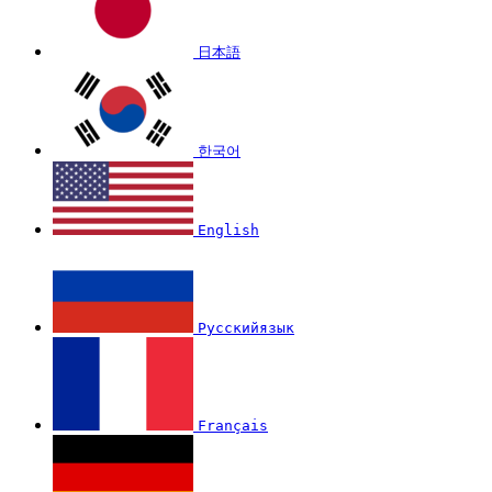
日本語
한국어
English
Русскийязык
Français