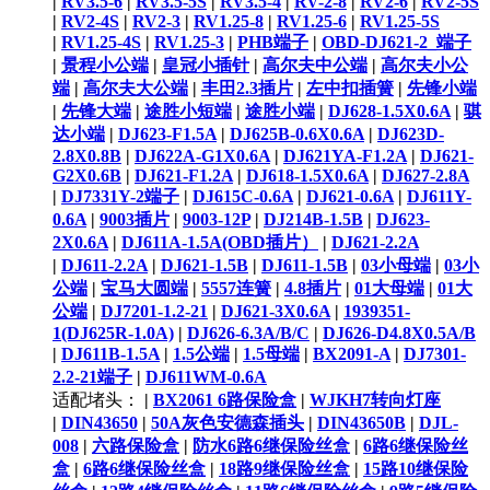
|
RV3.5-6
|
RV3.5-5S
|
RV3.5-4
|
RV-2-8
|
RV2-6
|
RV2-5S
|
RV2-4S
|
RV2-3
|
RV1.25-8
|
RV1.25-6
|
RV1.25-5S
|
RV1.25-4S
|
RV1.25-3
|
PHB端子
|
OBD-DJ621-2_端子
|
景程小公端
|
皇冠小插针
|
高尔夫中公端
|
高尔夫小公
端
|
高尔夫大公端
|
丰田2.3插片
|
左中扣插簧
|
先锋小端
|
先锋大端
|
途胜小短端
|
途胜小端
|
DJ628-1.5X0.6A
|
骐
达小端
|
DJ623-F1.5A
|
DJ625B-0.6X0.6A
|
DJ623D-
2.8X0.8B
|
DJ622A-G1X0.6A
|
DJ621YA-F1.2A
|
DJ621-
G2X0.6B
|
DJ621-F1.2A
|
DJ618-1.5X0.6A
|
DJ627-2.8A
|
DJ7331Y-2端子
|
DJ615C-0.6A
|
DJ621-0.6A
|
DJ611Y-
0.6A
|
9003插片
|
9003-12P
|
DJ214B-1.5B
|
DJ623-
2X0.6A
|
DJ611A-1.5A(OBD插片）
|
DJ621-2.2A
|
DJ611-2.2A
|
DJ621-1.5B
|
DJ611-1.5B
|
03小母端
|
03小
公端
|
宝马大圆端
|
5557连簧
|
4.8插片
|
01大母端
|
01大
公端
|
DJ7201-1.2-21
|
DJ621-3X0.6A
|
1939351-
1(DJ625R-1.0A)
|
DJ626-6.3A/B/C
|
DJ626-D4.8X0.5A/B
|
DJ611B-1.5A
|
1.5公端
|
1.5母端
|
BX2091-A
|
DJ7301-
2.2-21端子
|
DJ611WM-0.6A
适配堵头：
|
BX2061 6路保险盒
|
WJKH7转向灯座
|
DIN43650
|
50A灰色安德森插头
|
DIN43650B
|
DJL-
008
|
六路保险盒
|
防水6路6继保险丝盒
|
6路6继保险丝
盒
|
6路6继保险丝盒
|
18路9继保险丝盒
|
15路10继保险