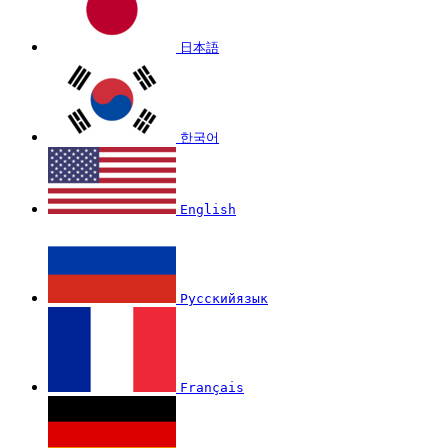
日本語
한국어
English
Русскийязык
Français