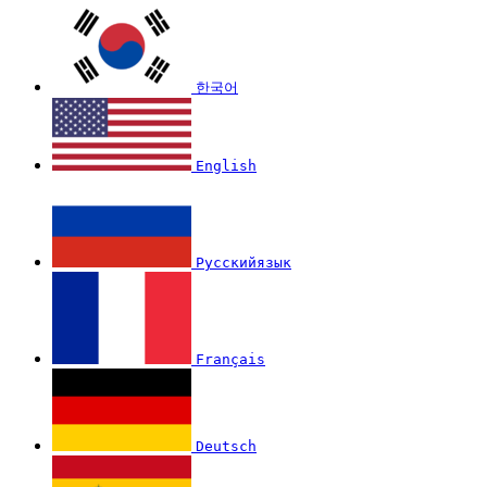
한국어
English
Русскийязык
Français
Deutsch