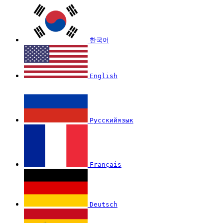
한국어
English
Русскийязык
Français
Deutsch