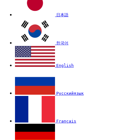
日本語
한국어
English
Русскийязык
Français