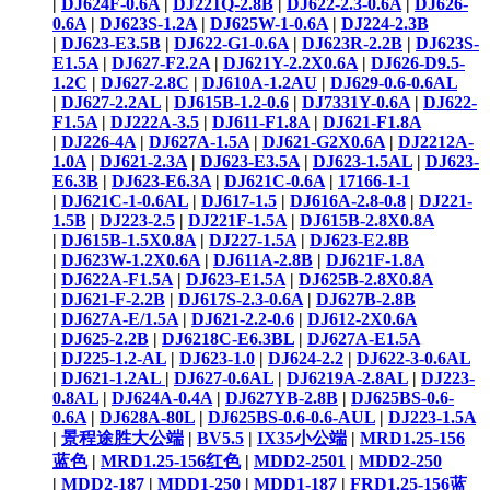
|
DJ624F-0.6A
|
DJ221Q-2.8B
|
DJ622-2.3-0.6A
|
DJ626-
0.6A
|
DJ623S-1.2A
|
DJ625W-1-0.6A
|
DJ224-2.3B
|
DJ623-E3.5B
|
DJ622-G1-0.6A
|
DJ623R-2.2B
|
DJ623S-
E1.5A
|
DJ627-F2.2A
|
DJ621Y-2.2X0.6A
|
DJ626-D9.5-
1.2C
|
DJ627-2.8C
|
DJ610A-1.2AU
|
DJ629-0.6-0.6AL
|
DJ627-2.2AL
|
DJ615B-1.2-0.6
|
DJ7331Y-0.6A
|
DJ622-
F1.5A
|
DJ222A-3.5
|
DJ611-F1.8A
|
DJ621-F1.8A
|
DJ226-4A
|
DJ627A-1.5A
|
DJ621-G2X0.6A
|
DJ2212A-
1.0A
|
DJ621-2.3A
|
DJ623-E3.5A
|
DJ623-1.5AL
|
DJ623-
E6.3B
|
DJ623-E6.3A
|
DJ621C-0.6A
|
17166-1-1
|
DJ621C-1-0.6AL
|
DJ617-1.5
|
DJ616A-2.8-0.8
|
DJ221-
1.5B
|
DJ223-2.5
|
DJ221F-1.5A
|
DJ615B-2.8X0.8A
|
DJ615B-1.5X0.8A
|
DJ227-1.5A
|
DJ623-E2.8B
|
DJ623W-1.2X0.6A
|
DJ611A-2.8B
|
DJ621F-1.8A
|
DJ622A-F1.5A
|
DJ623-E1.5A
|
DJ625B-2.8X0.8A
|
DJ621-F-2.2B
|
DJ617S-2.3-0.6A
|
DJ627B-2.8B
|
DJ627A-E/1.5A
|
DJ621-2.2-0.6
|
DJ612-2X0.6A
|
DJ625-2.2B
|
DJ6218C-E6.3BL
|
DJ627A-E1.5A
|
DJ225-1.2-AL
|
DJ623-1.0
|
DJ624-2.2
|
DJ622-3-0.6AL
|
DJ621-1.2AL ​
|
DJ627-0.6AL
|
DJ6219A-2.8AL
|
DJ223-
0.8AL
|
DJ624A-0.4A
|
DJ627YB-2.8B
|
DJ625BS-0.6-
0.6A
|
DJ628A-80L
|
DJ625BS-0.6-0.6-AUL
|
DJ223-1.5A
|
景程途胜大公端
|
BV5.5
|
IX35小公端
|
MRD1.25-156
蓝色
|
MRD1.25-156红色
|
MDD2-2501
|
MDD2-250
|
MDD2-187
|
MDD1-250
|
MDD1-187
|
FRD1.25-156蓝