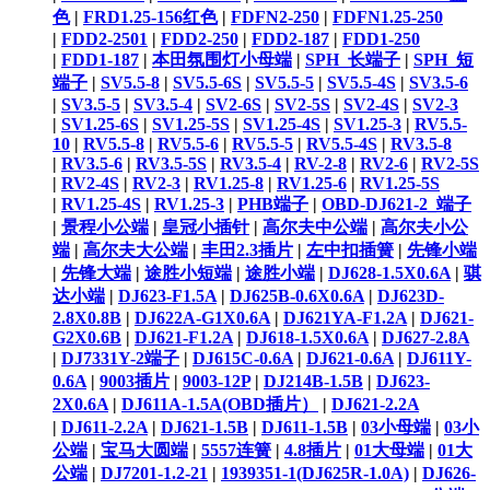
色
|
FRD1.25-156红色
|
FDFN2-250
|
FDFN1.25-250
|
FDD2-2501
|
FDD2-250
|
FDD2-187
|
FDD1-250
|
FDD1-187
|
本田氛围灯小母端
|
SPH_长端子
|
SPH_短
端子
|
SV5.5-8
|
SV5.5-6S
|
SV5.5-5
|
SV5.5-4S
|
SV3.5-6
|
SV3.5-5
|
SV3.5-4
|
SV2-6S
|
SV2-5S
|
SV2-4S
|
SV2-3
|
SV1.25-6S
|
SV1.25-5S
|
SV1.25-4S
|
SV1.25-3
|
RV5.5-
10
|
RV5.5-8
|
RV5.5-6
|
RV5.5-5
|
RV5.5-4S
|
RV3.5-8
|
RV3.5-6
|
RV3.5-5S
|
RV3.5-4
|
RV-2-8
|
RV2-6
|
RV2-5S
|
RV2-4S
|
RV2-3
|
RV1.25-8
|
RV1.25-6
|
RV1.25-5S
|
RV1.25-4S
|
RV1.25-3
|
PHB端子
|
OBD-DJ621-2_端子
|
景程小公端
|
皇冠小插针
|
高尔夫中公端
|
高尔夫小公
端
|
高尔夫大公端
|
丰田2.3插片
|
左中扣插簧
|
先锋小端
|
先锋大端
|
途胜小短端
|
途胜小端
|
DJ628-1.5X0.6A
|
骐
达小端
|
DJ623-F1.5A
|
DJ625B-0.6X0.6A
|
DJ623D-
2.8X0.8B
|
DJ622A-G1X0.6A
|
DJ621YA-F1.2A
|
DJ621-
G2X0.6B
|
DJ621-F1.2A
|
DJ618-1.5X0.6A
|
DJ627-2.8A
|
DJ7331Y-2端子
|
DJ615C-0.6A
|
DJ621-0.6A
|
DJ611Y-
0.6A
|
9003插片
|
9003-12P
|
DJ214B-1.5B
|
DJ623-
2X0.6A
|
DJ611A-1.5A(OBD插片）
|
DJ621-2.2A
|
DJ611-2.2A
|
DJ621-1.5B
|
DJ611-1.5B
|
03小母端
|
03小
公端
|
宝马大圆端
|
5557连簧
|
4.8插片
|
01大母端
|
01大
公端
|
DJ7201-1.2-21
|
1939351-1(DJ625R-1.0A)
|
DJ626-