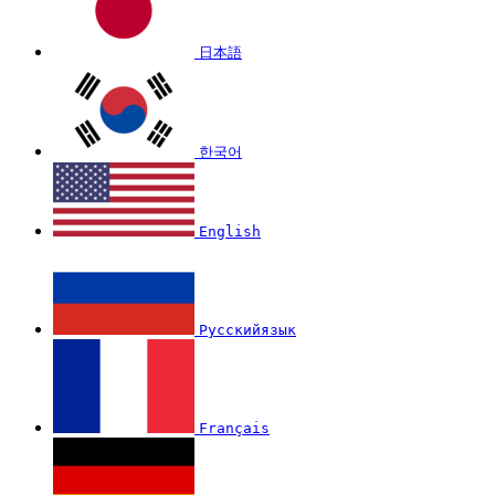
日本語
한국어
English
Русскийязык
Français