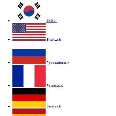
한국어
English
Русскийязык
Français
Deutsch