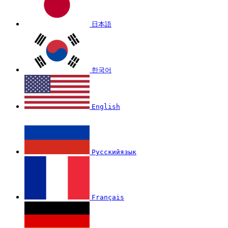
日本語
한국어
English
Русскийязык
Français