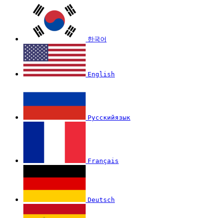
한국어
English
Русскийязык
Français
Deutsch