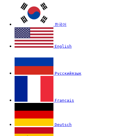
한국어
English
Русскийязык
Français
Deutsch