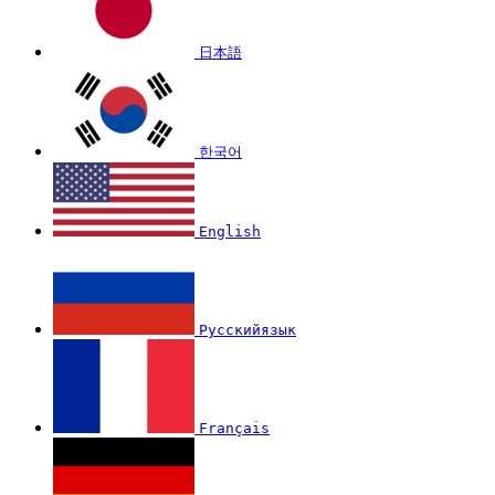
日本語
한국어
English
Русскийязык
Français