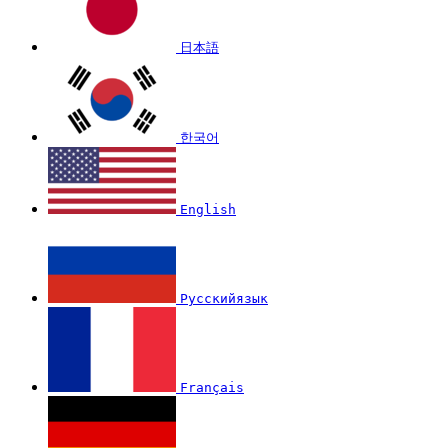
日本語
한국어
English
Русскийязык
Français