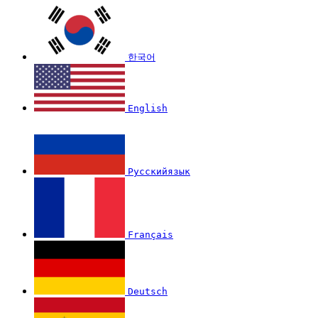
한국어
English
Русскийязык
Français
Deutsch