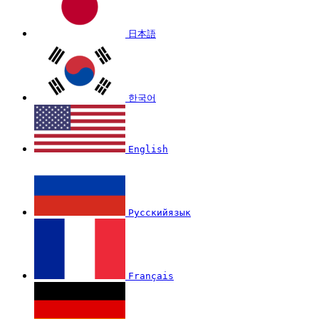
日本語
한국어
English
Русскийязык
Français