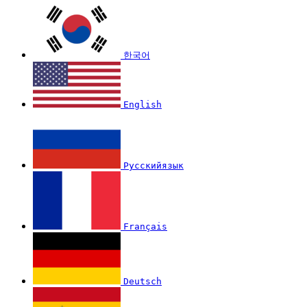
한국어
English
Русскийязык
Français
Deutsch