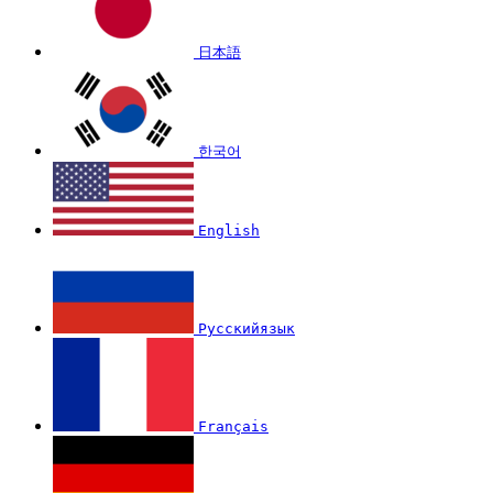
日本語
한국어
English
Русскийязык
Français