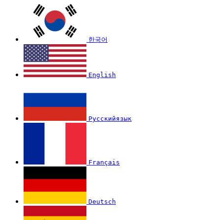
한국어
English
Русскийязык
Français
Deutsch