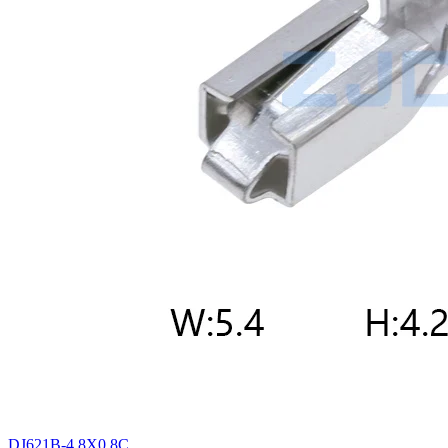
DJ621B-4.8X0.8C