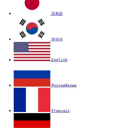
日本語
한국어
English
Русскийязык
Français