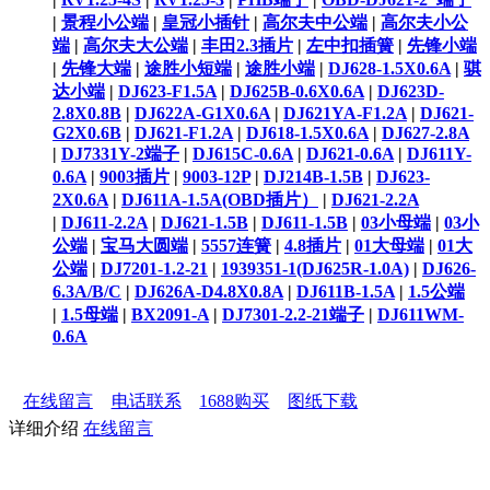
|
景程小公端
|
皇冠小插针
|
高尔夫中公端
|
高尔夫小公
端
|
高尔夫大公端
|
丰田2.3插片
|
左中扣插簧
|
先锋小端
|
先锋大端
|
途胜小短端
|
途胜小端
|
DJ628-1.5X0.6A
|
骐
达小端
|
DJ623-F1.5A
|
DJ625B-0.6X0.6A
|
DJ623D-
2.8X0.8B
|
DJ622A-G1X0.6A
|
DJ621YA-F1.2A
|
DJ621-
G2X0.6B
|
DJ621-F1.2A
|
DJ618-1.5X0.6A
|
DJ627-2.8A
|
DJ7331Y-2端子
|
DJ615C-0.6A
|
DJ621-0.6A
|
DJ611Y-
0.6A
|
9003插片
|
9003-12P
|
DJ214B-1.5B
|
DJ623-
2X0.6A
|
DJ611A-1.5A(OBD插片）
|
DJ621-2.2A
|
DJ611-2.2A
|
DJ621-1.5B
|
DJ611-1.5B
|
03小母端
|
03小
公端
|
宝马大圆端
|
5557连簧
|
4.8插片
|
01大母端
|
01大
公端
|
DJ7201-1.2-21
|
1939351-1(DJ625R-1.0A)
|
DJ626-
6.3A/B/C
|
DJ626A-D4.8X0.8A
|
DJ611B-1.5A
|
1.5公端
|
1.5母端
|
BX2091-A
|
DJ7301-2.2-21端子
|
DJ611WM-
0.6A
在线留言
电话联系
1688购买
图纸下载
详细介绍
在线留言