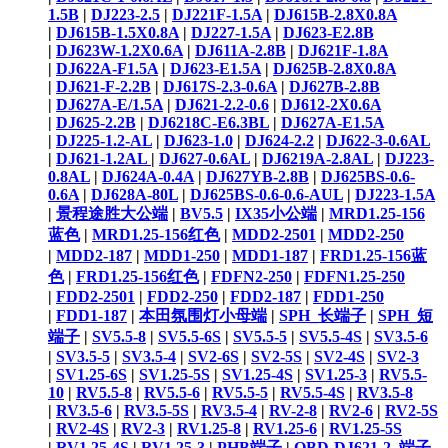
1.5B
|
DJ223-2.5
|
DJ221F-1.5A
|
DJ615B-2.8X0.8A
|
DJ615B-1.5X0.8A
|
DJ227-1.5A
|
DJ623-E2.8B
|
DJ623W-1.2X0.6A
|
DJ611A-2.8B
|
DJ621F-1.8A
|
DJ622A-F1.5A
|
DJ623-E1.5A
|
DJ625B-2.8X0.8A
|
DJ621-F-2.2B
|
DJ617S-2.3-0.6A
|
DJ627B-2.8B
|
DJ627A-E/1.5A
|
DJ621-2.2-0.6
|
DJ612-2X0.6A
|
DJ625-2.2B
|
DJ6218C-E6.3BL
|
DJ627A-E1.5A
|
DJ225-1.2-AL
|
DJ623-1.0
|
DJ624-2.2
|
DJ622-3-0.6AL
|
DJ621-1.2AL ​
|
DJ627-0.6AL
|
DJ6219A-2.8AL
|
DJ223-
0.8AL
|
DJ624A-0.4A
|
DJ627YB-2.8B
|
DJ625BS-0.6-
0.6A
|
DJ628A-80L
|
DJ625BS-0.6-0.6-AUL
|
DJ223-1.5A
|
景程途胜大公端
|
BV5.5
|
IX35小公端
|
MRD1.25-156
蓝色
|
MRD1.25-156红色
|
MDD2-2501
|
MDD2-250
|
MDD2-187
|
MDD1-250
|
MDD1-187
|
FRD1.25-156蓝
色
|
FRD1.25-156红色
|
FDFN2-250
|
FDFN1.25-250
|
FDD2-2501
|
FDD2-250
|
FDD2-187
|
FDD1-250
|
FDD1-187
|
本田氛围灯小母端
|
SPH_长端子
|
SPH_短
端子
|
SV5.5-8
|
SV5.5-6S
|
SV5.5-5
|
SV5.5-4S
|
SV3.5-6
|
SV3.5-5
|
SV3.5-4
|
SV2-6S
|
SV2-5S
|
SV2-4S
|
SV2-3
|
SV1.25-6S
|
SV1.25-5S
|
SV1.25-4S
|
SV1.25-3
|
RV5.5-
10
|
RV5.5-8
|
RV5.5-6
|
RV5.5-5
|
RV5.5-4S
|
RV3.5-8
|
RV3.5-6
|
RV3.5-5S
|
RV3.5-4
|
RV-2-8
|
RV2-6
|
RV2-5S
|
RV2-4S
|
RV2-3
|
RV1.25-8
|
RV1.25-6
|
RV1.25-5S
|
RV1.25-4S
|
RV1.25-3
|
PHB端子
|
OBD-DJ621-2_端子