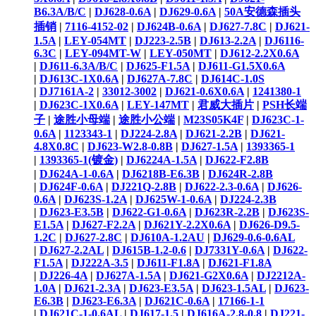
B6.3A/B/C
|
DJ628-0.6A
|
DJ629-0.6A
|
50A安德森插头
插销
|
7116-4152-02
|
DJ624B-0.6A
|
DJ627-7.8C
|
DJ621-
1.5A
|
LEY-054MT
|
DJ223-2.5B
|
DJ613-2.2A
|
DJ6116-
6.3C
|
LEY-094MT-W
|
LEY-050MT
|
DJ612-2.2X0.6A
|
DJ611-6.3A/B/C
|
DJ625-F1.5A
|
DJ611-G1.5X0.6A
|
DJ613C-1X0.6A
|
DJ627A-7.8C
|
DJ614C-1.0S
|
DJ7161A-2
|
33012-3002
|
DJ621-0.6X0.6A
|
1241380-1
|
DJ623C-1X0.6A
|
LEY-147MT
|
君威大插片
|
PSH长端
子
|
途胜小母端
|
途胜小公端
|
M23S05K4F
|
DJ623C-1-
0.6A
|
1123343-1
|
DJ224-2.8A
|
DJ621-2.2B
|
DJ621-
4.8X0.8C
|
DJ623-W2.8-0.8B
|
DJ627-1.5A
|
1393365-1
|
1393365-1(镀金)
|
DJ6224A-1.5A
|
DJ622-F2.8B
|
DJ624A-1-0.6A
|
DJ6218B-E6.3B
|
DJ624R-2.8B
|
DJ624F-0.6A
|
DJ221Q-2.8B
|
DJ622-2.3-0.6A
|
DJ626-
0.6A
|
DJ623S-1.2A
|
DJ625W-1-0.6A
|
DJ224-2.3B
|
DJ623-E3.5B
|
DJ622-G1-0.6A
|
DJ623R-2.2B
|
DJ623S-
E1.5A
|
DJ627-F2.2A
|
DJ621Y-2.2X0.6A
|
DJ626-D9.5-
1.2C
|
DJ627-2.8C
|
DJ610A-1.2AU
|
DJ629-0.6-0.6AL
|
DJ627-2.2AL
|
DJ615B-1.2-0.6
|
DJ7331Y-0.6A
|
DJ622-
F1.5A
|
DJ222A-3.5
|
DJ611-F1.8A
|
DJ621-F1.8A
|
DJ226-4A
|
DJ627A-1.5A
|
DJ621-G2X0.6A
|
DJ2212A-
1.0A
|
DJ621-2.3A
|
DJ623-E3.5A
|
DJ623-1.5AL
|
DJ623-
E6.3B
|
DJ623-E6.3A
|
DJ621C-0.6A
|
17166-1-1
|
DJ621C-1-0.6AL
|
DJ617-1.5
|
DJ616A-2.8-0.8
|
DJ221-