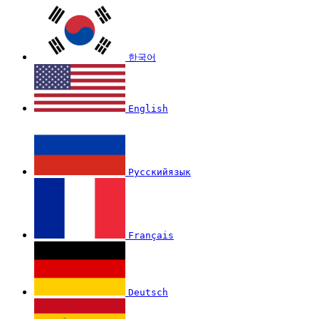
한국어
English
Русскийязык
Français
Deutsch