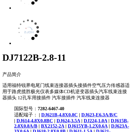
DJ7122B-2.8-11
产品简介
适用福特锐界电尾门线束连接器插头接插件空气压力传感器适
用于路虎揽胜极光仪表多媒体CD机逆变器插头汽车线束连接
器插头 12孔车用接插件 汽车接插件 汽车线束连接器
国际型号：
7282-6467-40
适配端子：
|
DJ621B-4.8X0.8C
|
DJ623-E6.3A/B/C
|
DJ614-4.8X0.8BC
|
DJ624-3.5A
|
DJ224-1.0A
|
DJ615B-
2.8X0.8A/B
|
BX2152-2A
|
DJ615YB-1.2X0.6A
|
DJ623A-
3X0.6A
|
DJ618-2.8X0.8B
|
DJ611-1.5A
|
DJ621-