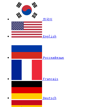
한국어
English
Русскийязык
Français
Deutsch