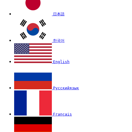
日本語
한국어
English
Русскийязык
Français