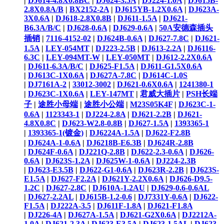
|
DJ614-4.8X0.8BC
|
DJ624-3.5A
|
DJ224-1.0A
|
DJ615B-
2.8X0.8A/B
|
BX2152-2A
|
DJ615YB-1.2X0.6A
|
DJ623A-
3X0.6A
|
DJ618-2.8X0.8B
|
DJ611-1.5A
|
DJ621-
B6.3A/B/C
|
DJ628-0.6A
|
DJ629-0.6A
|
50A安德森插头
插销
|
7116-4152-02
|
DJ624B-0.6A
|
DJ627-7.8C
|
DJ621-
1.5A
|
LEY-054MT
|
DJ223-2.5B
|
DJ613-2.2A
|
DJ6116-
6.3C
|
LEY-094MT-W
|
LEY-050MT
|
DJ612-2.2X0.6A
|
DJ611-6.3A/B/C
|
DJ625-F1.5A
|
DJ611-G1.5X0.6A
|
DJ613C-1X0.6A
|
DJ627A-7.8C
|
DJ614C-1.0S
|
DJ7161A-2
|
33012-3002
|
DJ621-0.6X0.6A
|
1241380-1
|
DJ623C-1X0.6A
|
LEY-147MT
|
君威大插片
|
PSH长端
子
|
途胜小母端
|
途胜小公端
|
M23S05K4F
|
DJ623C-1-
0.6A
|
1123343-1
|
DJ224-2.8A
|
DJ621-2.2B
|
DJ621-
4.8X0.8C
|
DJ623-W2.8-0.8B
|
DJ627-1.5A
|
1393365-1
|
1393365-1(镀金)
|
DJ6224A-1.5A
|
DJ622-F2.8B
|
DJ624A-1-0.6A
|
DJ6218B-E6.3B
|
DJ624R-2.8B
|
DJ624F-0.6A
|
DJ221Q-2.8B
|
DJ622-2.3-0.6A
|
DJ626-
0.6A
|
DJ623S-1.2A
|
DJ625W-1-0.6A
|
DJ224-2.3B
|
DJ623-E3.5B
|
DJ622-G1-0.6A
|
DJ623R-2.2B
|
DJ623S-
E1.5A
|
DJ627-F2.2A
|
DJ621Y-2.2X0.6A
|
DJ626-D9.5-
1.2C
|
DJ627-2.8C
|
DJ610A-1.2AU
|
DJ629-0.6-0.6AL
|
DJ627-2.2AL
|
DJ615B-1.2-0.6
|
DJ7331Y-0.6A
|
DJ622-
F1.5A
|
DJ222A-3.5
|
DJ611F-1.8A
|
DJ621-F1.8A
|
DJ226-4A
|
DJ627A-1.5A
|
DJ621-G2X0.6A
|
DJ2212A-
1.0A
|
DJ621-2.3A
|
DJ623-E3.5A
|
DJ623-1.5AL
|
DJ623-