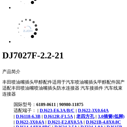
DJ7027F-2.2-21
产品简介
丰田喷油嘴插头甲醇配件适用于汽车喷油嘴插头甲醇配件国产
适配丰田喷油嘴喷油嘴插头防水连接器 汽车接插件 汽车线束
连接器
国际型号：
6189-0611 | 90980-11875
适配端子：
|
DJ623-E6.3A/B/C
|
DJ622-3X0.64A
|
DJ6118-6.3B
|
DJ612R-F1.5A
|
老四方孔
|
3.0插簧(低脚)
|
DJ622-3X0.6A
|
DJ621-E2.8X0.5A
|
DJ621B-4.8X0.8C