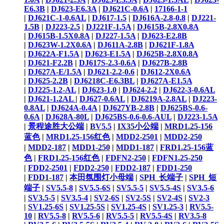
E6.3B
|
DJ623-E6.3A
|
DJ621C-0.6A
|
17166-1-1
|
DJ621C-1-0.6AL
|
DJ617-1.5
|
DJ616A-2.8-0.8
|
DJ221-
1.5B
|
DJ223-2.5
|
DJ221F-1.5A
|
DJ615B-2.8X0.8A
|
DJ615B-1.5X0.8A
|
DJ227-1.5A
|
DJ623-E2.8B
|
DJ623W-1.2X0.6A
|
DJ611A-2.8B
|
DJ621F-1.8A
|
DJ622A-F1.5A
|
DJ623-E1.5A
|
DJ625B-2.8X0.8A
|
DJ621-F2.2B
|
DJ617S-2.3-0.6A
|
DJ627B-2.8B
|
DJ627A-E/1.5A
|
DJ621-2.2-0.6
|
DJ612-2X0.6A
|
DJ625-2.2B
|
DJ6218C-E6.3BL
|
DJ627A-E1.5A
|
DJ225-1.2-AL
|
DJ623-1.0
|
DJ624-2.2
|
DJ622-3-0.6AL
|
DJ621-1.2AL ​
|
DJ627-0.6AL
|
DJ6219A-2.8AL
|
DJ223-
0.8AL
|
DJ624A-0.4A
|
DJ627YB-2.8B
|
DJ625BS-0.6-
0.6A
|
DJ628A-80L
|
DJ625BS-0.6-0.6-AUL
|
DJ223-1.5A
|
景程途胜大公端
|
BV5.5
|
IX35小公端
|
MRD1.25-156
蓝色
|
MRD1.25-156红色
|
MDD2-2501
|
MDD2-250
|
MDD2-187
|
MDD1-250
|
MDD1-187
|
FRD1.25-156蓝
色
|
FRD1.25-156红色
|
FDFN2-250
|
FDFN1.25-250
|
FDD2-2501
|
FDD2-250
|
FDD2-187
|
FDD1-250
|
FDD1-187
|
本田氛围灯小母端
|
SPH_长端子
|
SPH_短
端子
|
SV5.5-8
|
SV5.5-6S
|
SV5.5-5
|
SV5.5-4S
|
SV3.5-6
|
SV3.5-5
|
SV3.5-4
|
SV2-6S
|
SV2-5S
|
SV2-4S
|
SV2-3
|
SV1.25-6S
|
SV1.25-5S
|
SV1.25-4S
|
SV1.25-3
|
RV5.5-
10
|
RV5.5-8
|
RV5.5-6
|
RV5.5-5
|
RV5.5-4S
|
RV3.5-8