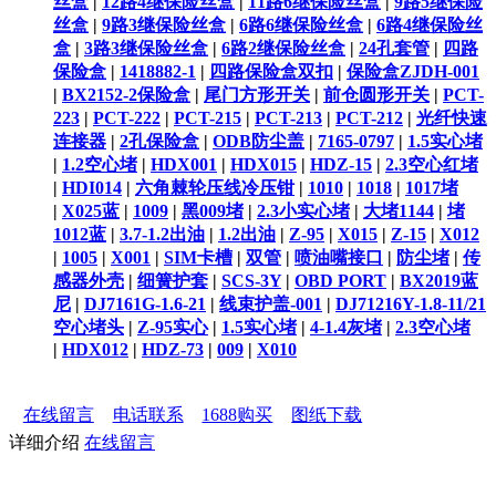
丝盒
|
12路4继保险丝盒
|
11路6继保险丝盒
|
9路5继保险
丝盒
|
9路3继保险丝盒
|
6路6继保险丝盒
|
6路4继保险丝
盒
|
3路3继保险丝盒
|
6路2继保险丝盒
|
24孔套管
|
四路
保险盒
|
1418882-1
|
四路保险盒双扣
|
保险盒ZJDH-001
|
BX2152-2保险盒
|
尾门方形开关
|
前仓圆形开关
|
PCT-
223
|
PCT-222
|
PCT-215
|
PCT-213
|
PCT-212
|
光纤快速
连接器
|
2孔保险盒
|
ODB防尘盖
|
7165-0797
|
1.5实心堵
|
1.2空心堵
|
HDX001
|
HDX015
|
HDZ-15
|
2.3空心红堵
|
HDI014
|
六角棘轮压线冷压钳
|
1010
|
1018
|
1017堵
|
X025蓝
|
1009
|
黑009堵
|
2.3小实心堵
|
大堵1144
|
堵
1012蓝
|
3.7-1.2出油
|
1.2出油
|
Z-95
|
X015
|
Z-15
|
X012
|
1005
|
X001
|
SIM卡槽
|
双管
|
喷油嘴接口
|
防尘堵
|
传
感器外壳
|
细簧护套
|
SCS-3Y
|
OBD PORT
|
BX2019蓝
尼
|
DJ7161G-1.6-21
|
线束护盖-001
|
DJ71216Y-1.8-11/21
空心堵头
|
Z-95实心
|
1.5实心堵
|
4-1.4灰堵
|
2.3空心堵
|
HDX012
|
HDZ-73
|
009
|
X010
在线留言
电话联系
1688购买
图纸下载
详细介绍
在线留言