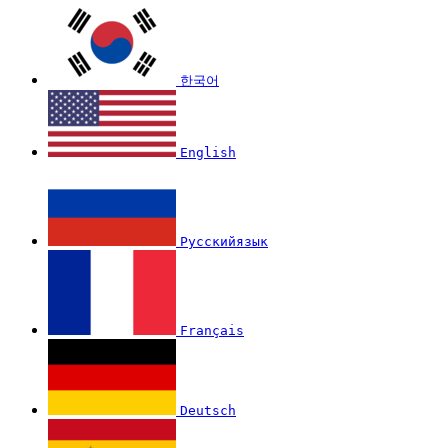
한국어
English
Русскийязык
Français
Deutsch