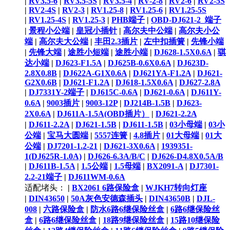
|
RV3.5-6
|
RV3.5-5S
|
RV3.5-4
|
RV-2-8
|
RV2-6
|
RV2-5S
|
RV2-4S
|
RV2-3
|
RV1.25-8
|
RV1.25-6
|
RV1.25-5S
|
RV1.25-4S
|
RV1.25-3
|
PHB端子
|
OBD-DJ621-2_端子
|
景程小公端
|
皇冠小插针
|
高尔夫中公端
|
高尔夫小公
端
|
高尔夫大公端
|
丰田2.3插片
|
左中扣插簧
|
先锋小端
|
先锋大端
|
途胜小短端
|
途胜小端
|
DJ628-1.5X0.6A
|
骐
达小端
|
DJ623-F1.5A
|
DJ625B-0.6X0.6A
|
DJ623D-
2.8X0.8B
|
DJ622A-G1X0.6A
|
DJ621YA-F1.2A
|
DJ621-
G2X0.6B
|
DJ621-F1.2A
|
DJ618-1.5X0.6A
|
DJ627-2.8A
|
DJ7331Y-2端子
|
DJ615C-0.6A
|
DJ621-0.6A
|
DJ611Y-
0.6A
|
9003插片
|
9003-12P
|
DJ214B-1.5B
|
DJ623-
2X0.6A
|
DJ611A-1.5A(OBD插片）
|
DJ621-2.2A
|
DJ611-2.2A
|
DJ621-1.5B
|
DJ611-1.5B
|
03小母端
|
03小
公端
|
宝马大圆端
|
5557连簧
|
4.8插片
|
01大母端
|
01大
公端
|
DJ7201-1.2-21
|
DJ621-3X0.6A
|
1939351-
1(DJ625R-1.0A)
|
DJ626-6.3A/B/C
|
DJ626-D4.8X0.5A/B
|
DJ611B-1.5A
|
1.5公端
|
1.5母端
|
BX2091-A
|
DJ7301-
2.2-21端子
|
DJ611WM-0.6A
适配堵头：
|
BX2061 6路保险盒
|
WJKH7转向灯座
|
DIN43650
|
50A灰色安德森插头
|
DIN43650B
|
DJL-
008
|
六路保险盒
|
防水6路6继保险丝盒
|
6路6继保险丝
盒
|
6路6继保险丝盒
|
18路9继保险丝盒
|
15路10继保险