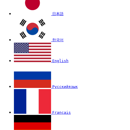
日本語
한국어
English
Русскийязык
Français