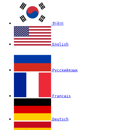
한국어
English
Русскийязык
Français
Deutsch