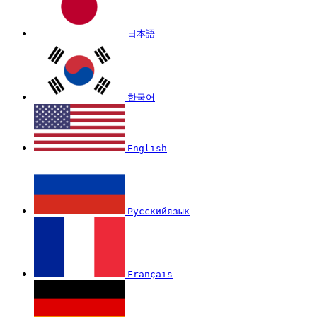
日本語
한국어
English
Русскийязык
Français