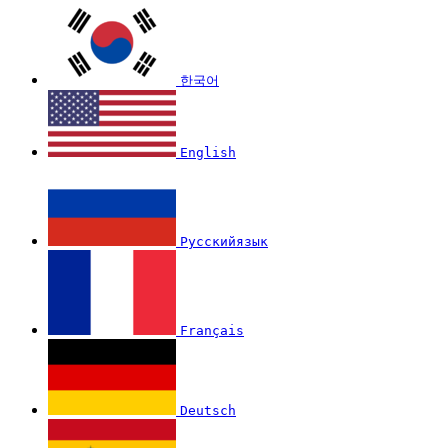
한국어
English
Русскийязык
Français
Deutsch