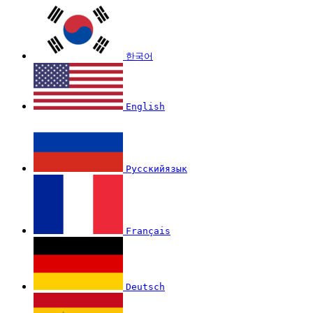
한국어
English
Русскийязык
Français
Deutsch