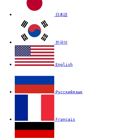
日本語
한국어
English
Русскийязык
Français