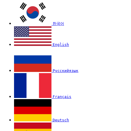
한국어
English
Русскийязык
Français
Deutsch