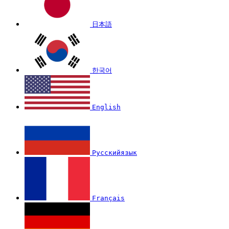
日本語
한국어
English
Русскийязык
Français