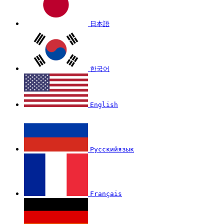
日本語
한국어
English
Русскийязык
Français