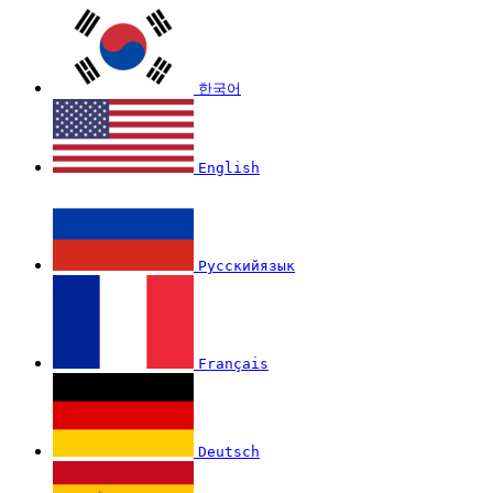
한국어
English
Русскийязык
Français
Deutsch