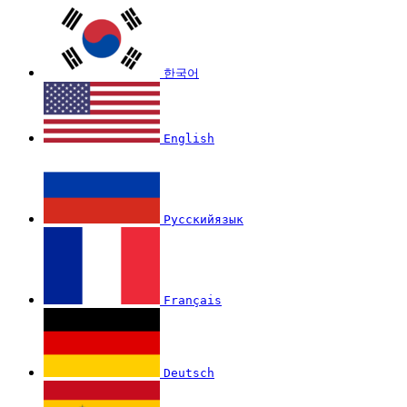
한국어
English
Русскийязык
Français
Deutsch