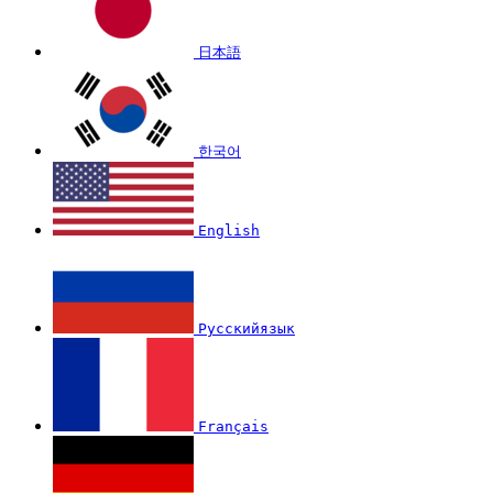
日本語
한국어
English
Русскийязык
Français