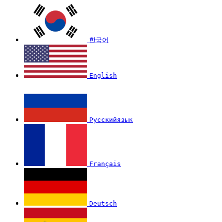
한국어
English
Русскийязык
Français
Deutsch