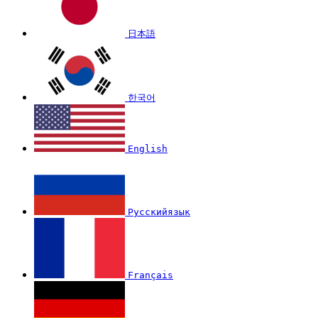
日本語
한국어
English
Русскийязык
Français