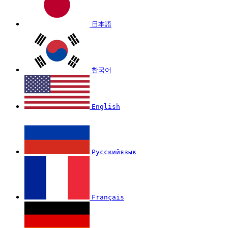
日本語
한국어
English
Русскийязык
Français