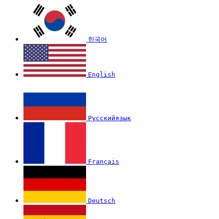
한국어
English
Русскийязык
Français
Deutsch