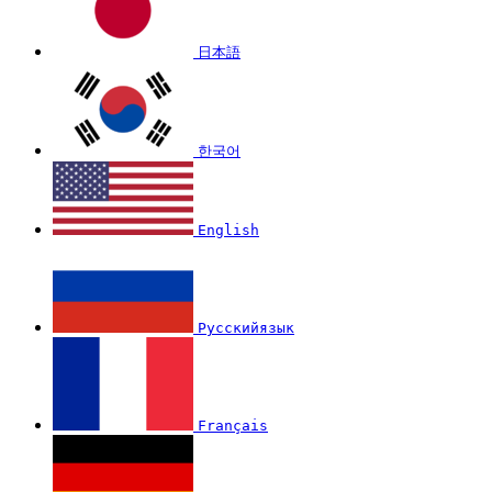
日本語
한국어
English
Русскийязык
Français