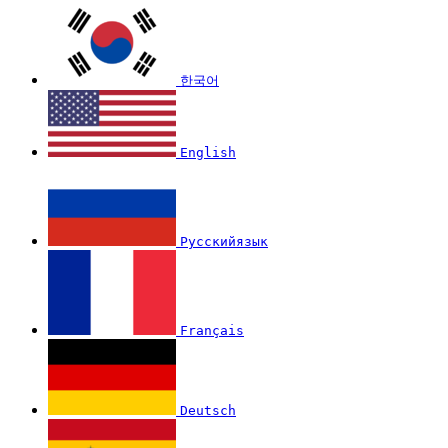
한국어
English
Русскийязык
Français
Deutsch