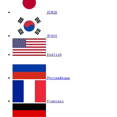
日本語
한국어
English
Русскийязык
Français