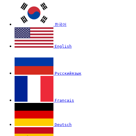
한국어
English
Русскийязык
Français
Deutsch