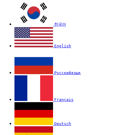
한국어
English
Русскийязык
Français
Deutsch