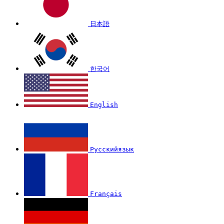
日本語
한국어
English
Русскийязык
Français