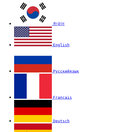
한국어
English
Русскийязык
Français
Deutsch