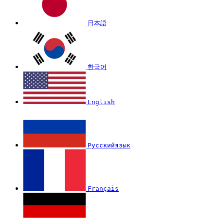
日本語
한국어
English
Русскийязык
Français