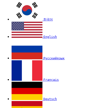
한국어
English
Русскийязык
Français
Deutsch