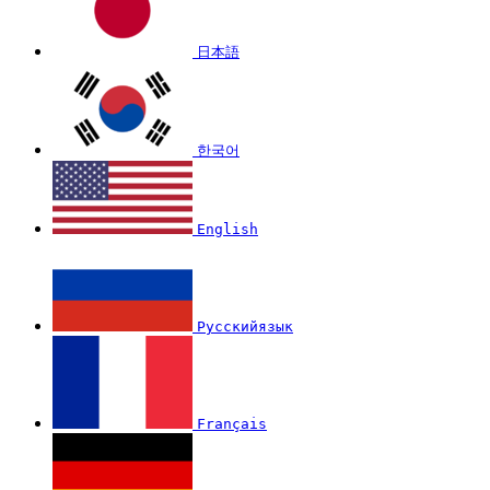
日本語
한국어
English
Русскийязык
Français