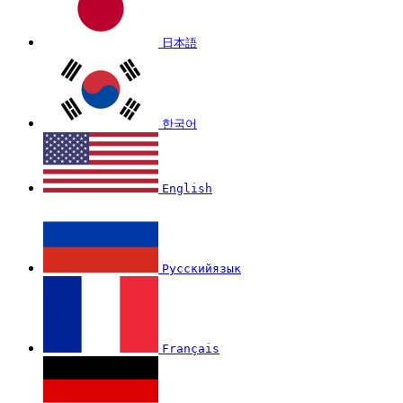
日本語
한국어
English
Русскийязык
Français