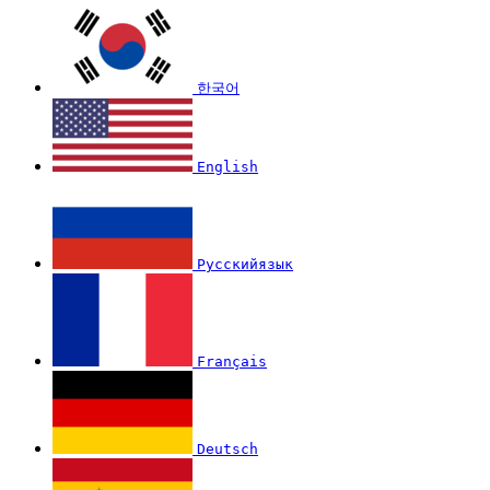
한국어
English
Русскийязык
Français
Deutsch