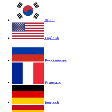
한국어
English
Русскийязык
Français
Deutsch