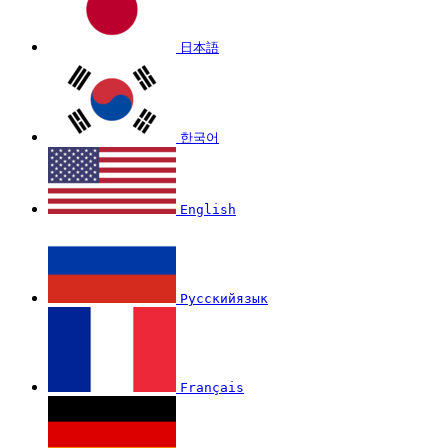
日本語
한국어
English
Русскийязык
Français