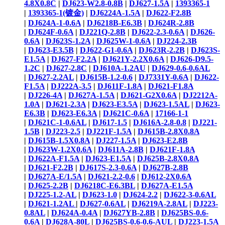
4.8X0.8C
|
DJ623-W2.8-0.8B
|
DJ627-1.5A
|
1393365-1
|
1393365-1(镀金)
|
DJ6224A-1.5A
|
DJ622-F2.8B
|
DJ624A-1-0.6A
|
DJ6218B-E6.3B
|
DJ624R-2.8B
|
DJ624F-0.6A
|
DJ221Q-2.8B
|
DJ622-2.3-0.6A
|
DJ626-
0.6A
|
DJ623S-1.2A
|
DJ625W-1-0.6A
|
DJ224-2.3B
|
DJ623-E3.5B
|
DJ622-G1-0.6A
|
DJ623R-2.2B
|
DJ623S-
E1.5A
|
DJ627-F2.2A
|
DJ621Y-2.2X0.6A
|
DJ626-D9.5-
1.2C
|
DJ627-2.8C
|
DJ610A-1.2AU
|
DJ629-0.6-0.6AL
|
DJ627-2.2AL
|
DJ615B-1.2-0.6
|
DJ7331Y-0.6A
|
DJ622-
F1.5A
|
DJ222A-3.5
|
DJ611F-1.8A
|
DJ621-F1.8A
|
DJ226-4A
|
DJ627A-1.5A
|
DJ621-G2X0.6A
|
DJ2212A-
1.0A
|
DJ621-2.3A
|
DJ623-E3.5A
|
DJ623-1.5AL
|
DJ623-
E6.3B
|
DJ623-E6.3A
|
DJ621C-0.6A
|
17166-1-1
|
DJ621C-1-0.6AL
|
DJ617-1.5
|
DJ616A-2.8-0.8
|
DJ221-
1.5B
|
DJ223-2.5
|
DJ221F-1.5A
|
DJ615B-2.8X0.8A
|
DJ615B-1.5X0.8A
|
DJ227-1.5A
|
DJ623-E2.8B
|
DJ623W-1.2X0.6A
|
DJ611A-2.8B
|
DJ621F-1.8A
|
DJ622A-F1.5A
|
DJ623-E1.5A
|
DJ625B-2.8X0.8A
|
DJ621-F2.2B
|
DJ617S-2.3-0.6A
|
DJ627B-2.8B
|
DJ627A-E/1.5A
|
DJ621-2.2-0.6
|
DJ612-2X0.6A
|
DJ625-2.2B
|
DJ6218C-E6.3BL
|
DJ627A-E1.5A
|
DJ225-1.2-AL
|
DJ623-1.0
|
DJ624-2.2
|
DJ622-3-0.6AL
|
DJ621-1.2AL ​
|
DJ627-0.6AL
|
DJ6219A-2.8AL
|
DJ223-
0.8AL
|
DJ624A-0.4A
|
DJ627YB-2.8B
|
DJ625BS-0.6-
0.6A
|
DJ628A-80L
|
DJ625BS-0.6-0.6-AUL
|
DJ223-1.5A