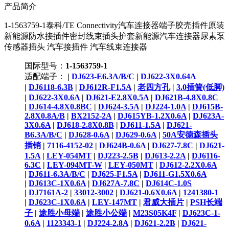
产品简介
1-1563759-1泰科/TE Connectivity汽车连接器端子胶壳插件原装
新能源防水接插件密封线束插头护套新能源汽车连接器尿素泵
传感器插头 汽车接插件 汽车线束连接器
国际型号：
1-1563759-1
适配端子：
|
DJ623-E6.3A/B/C
|
DJ622-3X0.64A
|
DJ6118-6.3B
|
DJ612R-F1.5A
|
老四方孔
|
3.0插簧(低脚)
|
DJ622-3X0.6A
|
DJ621-E2.8X0.5A
|
DJ621B-4.8X0.8C
|
DJ614-4.8X0.8BC
|
DJ624-3.5A
|
DJ224-1.0A
|
DJ615B-
2.8X0.8A/B
|
BX2152-2A
|
DJ615YB-1.2X0.6A
|
DJ623A-
3X0.6A
|
DJ618-2.8X0.8B
|
DJ611-1.5A
|
DJ621-
B6.3A/B/C
|
DJ628-0.6A
|
DJ629-0.6A
|
50A安德森插头
插销
|
7116-4152-02
|
DJ624B-0.6A
|
DJ627-7.8C
|
DJ621-
1.5A
|
LEY-054MT
|
DJ223-2.5B
|
DJ613-2.2A
|
DJ6116-
6.3C
|
LEY-094MT-W
|
LEY-050MT
|
DJ612-2.2X0.6A
|
DJ611-6.3A/B/C
|
DJ625-F1.5A
|
DJ611-G1.5X0.6A
|
DJ613C-1X0.6A
|
DJ627A-7.8C
|
DJ614C-1.0S
|
DJ7161A-2
|
33012-3002
|
DJ621-0.6X0.6A
|
1241380-1
|
DJ623C-1X0.6A
|
LEY-147MT
|
君威大插片
|
PSH长端
子
|
途胜小母端
|
途胜小公端
|
M23S05K4F
|
DJ623C-1-
0.6A
|
1123343-1
|
DJ224-2.8A
|
DJ621-2.2B
|
DJ621-