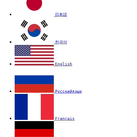
日本語
한국어
English
Русскийязык
Français