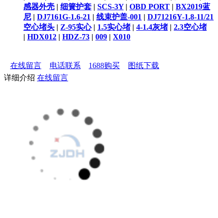
感器外壳
|
细簧护套
|
SCS-3Y
|
OBD PORT
|
BX2019蓝
尼
|
DJ7161G-1.6-21
|
线束护盖-001
|
DJ71216Y-1.8-11/21
空心堵头
|
Z-95实心
|
1.5实心堵
|
4-1.4灰堵
|
2.3空心堵
|
HDX012
|
HDZ-73
|
009
|
X010
在线留言
电话联系
1688购买
图纸下载
详细介绍
在线留言