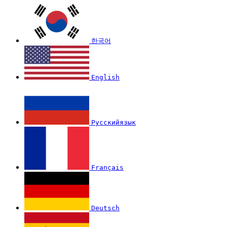
한국어
English
Русскийязык
Français
Deutsch