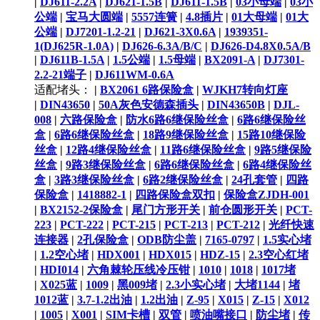
|
DJ611-2.2A
|
DJ621-1.5B
|
DJ611-1.5B
|
03小母端
|
03小
公端
|
宝马大圆端
|
5557连簧
|
4.8插片
|
01大母端
|
01大
公端
|
DJ7201-1.2-21
|
DJ621-3X0.6A
|
1939351-
1(DJ625R-1.0A)
|
DJ626-6.3A/B/C
|
DJ626-D4.8X0.5A/B
|
DJ611B-1.5A
|
1.5公端
|
1.5母端
|
BX2091-A
|
DJ7301-
2.2-21端子
|
DJ611WM-0.6A
适配堵头：
|
BX2061 6路保险盒
|
WJKH7转向灯座
|
DIN43650
|
50A灰色安德森插头
|
DIN43650B
|
DJL-
008
|
六路保险盒
|
防水6路6继保险丝盒
|
6路6继保险丝
盒
|
6路6继保险丝盒
|
18路9继保险丝盒
|
15路10继保险
丝盒
|
12路4继保险丝盒
|
11路6继保险丝盒
|
9路5继保险
丝盒
|
9路3继保险丝盒
|
6路6继保险丝盒
|
6路4继保险丝
盒
|
3路3继保险丝盒
|
6路2继保险丝盒
|
24孔套管
|
四路
保险盒
|
1418882-1
|
四路保险盒双扣
|
保险盒ZJDH-001
|
BX2152-2保险盒
|
尾门方形开关
|
前仓圆形开关
|
PCT-
223
|
PCT-222
|
PCT-215
|
PCT-213
|
PCT-212
|
光纤快速
连接器
|
2孔保险盒
|
ODB防尘盖
|
7165-0797
|
1.5实心堵
|
1.2空心堵
|
HDX001
|
HDX015
|
HDZ-15
|
2.3空心红堵
|
HDI014
|
六角棘轮压线冷压钳
|
1010
|
1018
|
1017堵
|
X025蓝
|
1009
|
黑009堵
|
2.3小实心堵
|
大堵1144
|
堵
1012蓝
|
3.7-1.2出油
|
1.2出油
|
Z-95
|
X015
|
Z-15
|
X012
|
1005
|
X001
|
SIM卡槽
|
双管
|
喷油嘴接口
|
防尘堵
|
传